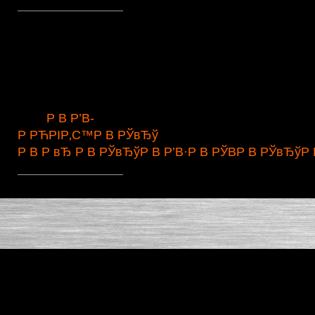
Р В РЎвЂ™Р В РЎВР В Р’ВµР РЋР вЂљР В РЎвЂР В РЎвЂќР В Р’В°Р В Р 
Р РЋР вЂљР РЋРЎвЂњР РЋРІР‚РЋР В Р вЂ¦Р В РЎвЂўР В РІвЂћвЂ“
Р В Р’В»Р В РЎвЂР РЋР С“Р РЋРІР‚С™Р В РЎвЂўР В РЎвЂ“Р В РЎвЂР В 
Р В РўвЂР В Р’В»Р В РЎвЂР В Р вЂ¦Р В РЎвЂўР В РІвЂћвЂ“
3,2 Р В РЎВ
Р В РЎвЂ”Р В РЎвЂў
Р РЋРІР‚В Р В Р’ВµР В Р вЂ¦Р В Р’Вµ
1 510 USD ?
Р В Р’В­
Р РЋРІР‚С™Р В РЎвЂў
Р В Р вЂ Р В РЎвЂўР В Р’В·Р В РЎВР В РЎвЂўР 